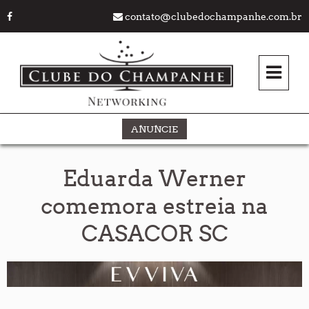
contato@clubedochampanhe.com.br
ANUNCIE
Eduarda Werner
comemora estreia na
CASACOR SC