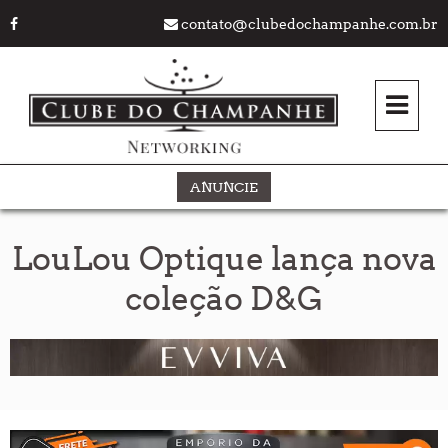
contato@clubedochampanhe.com.br
ANUNCIE
LouLou Optique lança nova
coleção D&G