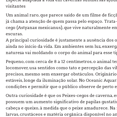
visitantes
Um animal raro, que parece saído de um filme de ficç
já chama a atenção de quem passa pelo espaço. Trata-
cego (Astyanax mexicanus), que vive naturalmente e
escuras.
A principal curiosidade é justamente a ausência dos o
ainda no início da vida. Em ambientes sem luz, enxerga
natureza vai moldando o corpo do animal para esse tip
Pequeno, com cerca de 8 a 12 centímetros, o animal te
locomover, usa sentidos como tato e percepção das v
precisos, mesmo sem enxergar obstáculos. Originário 
estáveis, longe da iluminação solar. No Oceanic Aquar
condições e permitir que o público observe de perto e
Outra curiosidade é que os Peixes-cegos de caverna, 
possuem um aumento significativo de papilas gustati
cabeça e queixo, à medida que o peixe amadurece. Na 
larvas, crustáceos e matéria orgânica disponível no a