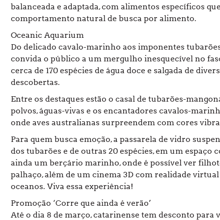
balanceada e adaptada, com alimentos específicos qu
comportamento natural de busca por alimento.
Oceanic Aquarium
Do delicado cavalo-marinho aos imponentes tubarões
convida o público a um mergulho inesquecível no fasc
cerca de 170 espécies de água doce e salgada de dive
descobertas.
Entre os destaques estão o casal de tubarões-mangona, 
polvos, águas-vivas e os encantadores cavalos-marinh
onde aves australianas surpreendem com cores vibran
Para quem busca emoção, a passarela de vidro suspen
dos tubarões e de outras 20 espécies, em um espaço co
ainda um berçário marinho, onde é possível ver filhot
palhaço, além de um cinema 3D com realidade virtual 
oceanos. Viva essa experiência!
Promoção ‘Corre que ainda é verão’
Até o dia 8 de março, catarinense tem desconto para 