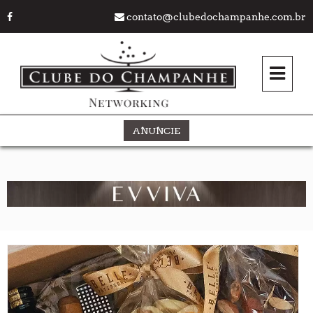
contato@clubedochampanhe.com.br
ANUNCIE