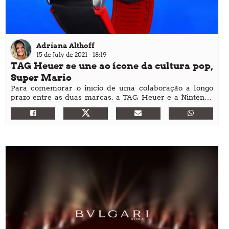
Adriana Althoff
15 de July de 2021 - 18:19
TAG Heuer se une ao ícone da cultura pop,
Super Mario
Para comemorar o início de uma colaboração a longo
prazo entre as duas marcas, a TAG Heuer e a Nintendo
criaram um relógio de edição limitada com o personagem
mais famoso da Nintendo: o enérgico herói do Reino dos
Cogumelos, Mario, que assume o papel de destaque no
TAG Heuer Connected.