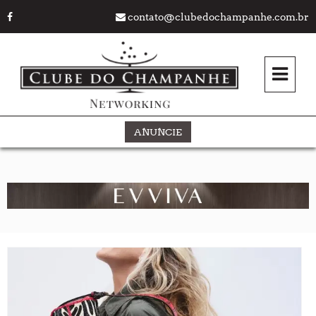
contato@clubedochampanhe.com.br
ANUNCIE