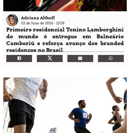
Adriana Althoff
02 de June de 2026 - 12:58
Primeiro residencial Tonino Lamborghini
do mundo é entregue em Balneário
Camboriú e reforça avanço dos branded
residences no Brasil
Projeto marca entrada definitiva da grife italiana no
mercado imobiliário residencial e evidencia mudança de
perfil do luxo imobiliário no litoral catarinense