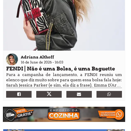
Adriana Althoff
16 de June de 2026 - 16:03
FENDI | Não é uma Bolsa, é uma Baguette
Para a campanha de lançamento, a FENDI reuniu um
elenco que diz muito sobre para quem essa bolsa fala hoje:
Sarah Jessica Parker (e sim, ela diz a frase), Emma D'Arcy,
Sophie Thatcher, Jessica Alba, Iris Law e Tecla Insolia,
além dos embaixadores da marca Bang Chan, Song Yuqi,
Ren Meguro e MINA.