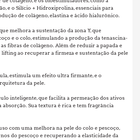
 de colágeno, e os bioestimuladores, como a
, e o Silício + Hidroxiprolina, essenciais para
dução de colágeno, elastina e ácido hialurônico.
que melhora a sustentação da zona Y, que
ço e o colo, estimulando a produção da tenascina-
 as fibras de colágeno. Além de reduzir a papada e
lifting ao recuperar a firmeza e sustentação da pele
la, estimula um efeito ultra firmante, e o
rquitetura da pele.
lo inteligente, que facilita a permeação dos ativos
a absorção. Sua textura é rica e tem fragrância
uso com uma melhora na pele do colo e pescoço,
nos do pescoço e recuperando a elasticidade da