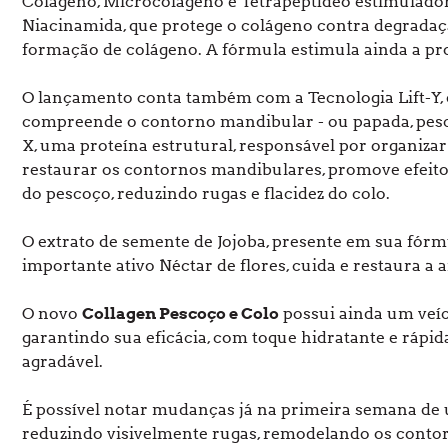
Colágeno, Microcolágeno e Tetrapeptídeo estimulador
Niacinamida, que protege o colágeno contra degradação
formação de colágeno. A fórmula estimula ainda a pro
O lançamento conta também com a Tecnologia Lift-Y, 
compreende o contorno mandibular - ou papada, pesco
X, uma proteína estrutural, responsável por organizar
restaurar os contornos mandibulares, promove efeito 
do pescoço, reduzindo rugas e flacidez do colo.
O extrato de semente de Jojoba, presente em sua fórmu
importante ativo Néctar de flores, cuida e restaura a a
O novo
Collagen Pescoço e Colo
possui ainda um veícu
garantindo sua eficácia, com toque hidratante e rápid
agradável.
É possível notar mudanças já na primeira semana de 
reduzindo visivelmente rugas, remodelando os contor