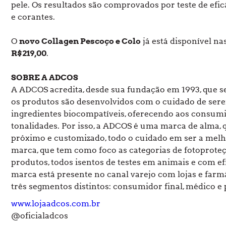
pele. Os resultados são comprovados por teste de eficá
e corantes.
O
novo Collagen Pescoço e Colo
já está disponível nas
R$219,00
.
SOBRE A ADCOS
A ADCOS acredita, desde sua fundação em 1993, que se
os produtos são desenvolvidos com o cuidado de serem
ingredientes biocompatíveis, oferecendo aos consumi
tonalidades. Por isso, a ADCOS é uma marca de alma, 
próximo e customizado, todo o cuidado em ser a mel
marca, que tem como foco as categorias de fotoproteçã
produtos, todos isentos de testes em animais e com e
marca está presente no canal varejo com lojas e far
três segmentos distintos: consumidor final, médico e 
www.lojaadcos.com.br
@oficialadcos