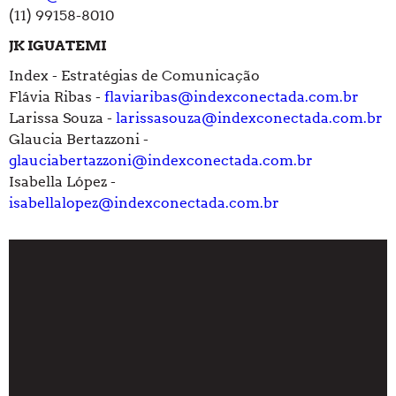
(11) 99158-8010
JK IGUATEMI
Index - Estratégias de Comunicação
Flávia Ribas -
flaviaribas@indexconectada.com.br
Larissa Souza -
larissasouza@indexconectada.com.br
Glaucia Bertazzoni -
glauciabertazzoni@indexconectada.com.br
Isabella López -
isabellalopez@indexconectada.com.br