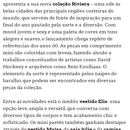
apresenta a sua nova
coleção Riviera
– uma ode às
belas cidades das principais regiões costeiras do
mundo, que servem de fonte de inspiração para um
final do ano pautado pela sorte e a diversão. Com
mood jovem e sexy, e uma paleta de cores em tons
alegres e suaves, o lançamento chega repleto de
referências dos anos 60. As peças em comprimento
mini são coloridas com leveza, fazendo alusão a
trabalhos conceituados de artistas como David
Hockney e arquitetos como Rem Koolhaas. O
elemento da sorte é representado pelos naipes do
baralho, que podem ser encontrados em diversas
peças da coleção.
Entre as novidades está o inédito
vestido Elis
: uma
opção leve, ampla e versátil, que conversa com
diversos tipos de corpos e tem acabamento chic e
sofisticado. Os mini paetês também ganham destaque
através do
vestido
Maísa
, da
saia Julie
e da
camisa